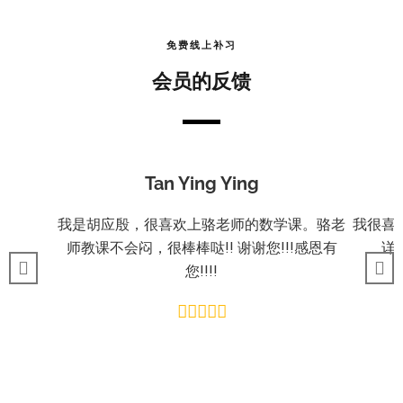
免费线上补习
会员的反馈
Tan Ying Ying
我是胡应殷，很喜欢上骆老师的数学课。骆老
我很喜
师教课不会闷，很棒棒哒!! 谢谢您!!!感恩有
详
您!!!!