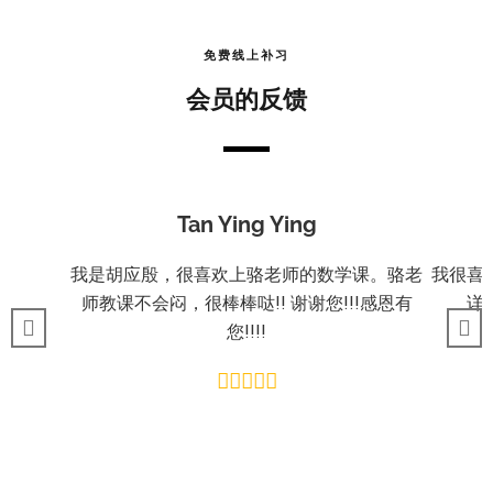
免费线上补习
会员的反馈
Tan Ying Ying
我是胡应殷，很喜欢上骆老师的数学课。骆老
我很喜
师教课不会闷，很棒棒哒!! 谢谢您!!!感恩有
详
您!!!!