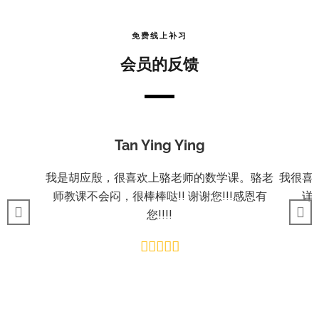
免费线上补习
会员的反馈
Tan Ying Ying
我是胡应殷，很喜欢上骆老师的数学课。骆老
我很喜
师教课不会闷，很棒棒哒!! 谢谢您!!!感恩有
详
您!!!!